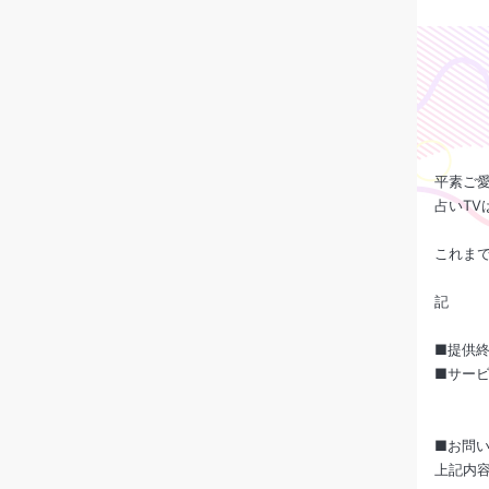
平素ご
占いTV
これま
記
■提供終
■サービス
■お問
上記内