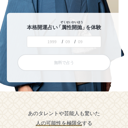
ぞくせいかいほう
本格開運占い
「属性開抛
」
を体験
/
/
無料で占う
あのタレントや芸能人も驚いた
人の可能性を極限化
する