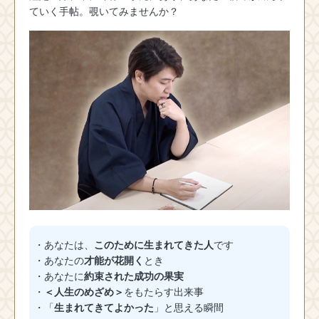
ていく手帖。覗いてみませんか？
・あなたは、
このために生まれてきた人
です
・あなたの
才能が花開く
とき
・あなたに
約束された成功の果実
・
＜人生のめざめ＞
をもたらす出来事
・「
生まれてきてよかった
」と思える瞬間