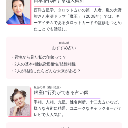
日本を代表する超大御所
西洋占星学、タロット占いの第一人者。嵐の大野
智さん主演ドラマ「魔王」（2008年）では、キ
ーアイテムであるタロットカードの監修をつとめ
たことでも話題に。
pickup!
おすすめ占い
・異性から見た私の印象って？
・2人の基本相性/恋愛相性/結婚相性
・2人が結婚したらどんな未来がある？
銀座の母（横田淑惠）
銀座に行列ができる占い師
手相、人相、九星、姓名判断、十二支占いなど、
様々な占術に精通、ユニークなキャラクターがテ
レビで大人気に。