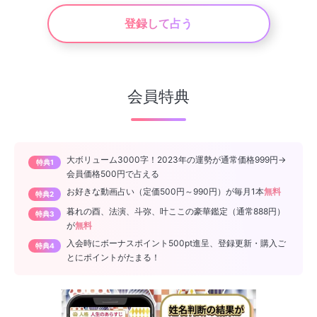
登録して占う
会員特典
大ボリューム3000字！2023年の運勢が通常価格999円→
特典1
会員価格500円で占える
お好きな動画占い（定価500円～990円）が毎月1本
無料
特典2
暮れの酉、法演、斗弥、叶ここの豪華鑑定（通常888円）
特典3
が
無料
入会時にボーナスポイント500pt進呈、登録更新・購入ご
特典4
とにポイントがたまる！