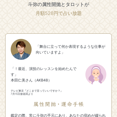
斗弥の属性開抛とタロットが
月額528円で占い放題
「舞台に立って何か表現するような仕事が
向いていますよ」
「！最近、演技のレッスンを始めたんで
す」
本田仁美さん（AKB48）
テレビ東京『どこまで言っていいですか？』
7月15日放送回より
鑑定の際、常に斗弥の手元にあり、あなたの宿めが綴られ