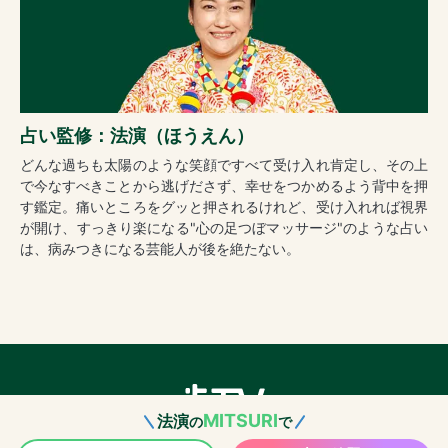
占い監修：法演（ほうえん）
どんな過ちも太陽のような笑顔ですべて受け入れ肯定し、その上
で今なすべきことから逃げださず、幸せをつかめるよう背中を押
す鑑定。痛いところをグッと押されるけれど、受け入れれば視界
が開け、すっきり楽になる"心の足つぼマッサージ"のような占い
は、病みつきになる芸能人が後を絶たない。
MITSURI
法演
の
で