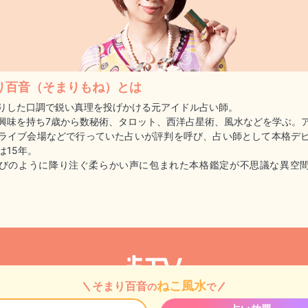
り百音（そまりもね）とは
りした口調で鋭い真理を投げかける元アイドル占い師。
興味を持ち7歳から数秘術、タロット、西洋占星術、風水などを学ぶ。
ライブ会場などで行っていた占いが評判を呼び、占い師として本格デ
は15年。
びのように降り注ぐ柔らかい声に包まれた本格鑑定が不思議な異空
ねこ風水
そまり百音
の
で