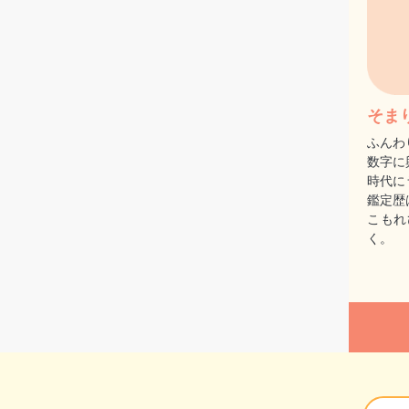
そま
ふんわ
数字に
時代に
鑑定歴
こもれ
く。